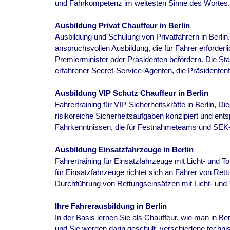
und Fahrkompetenz im weitesten Sinne des Wortes.
Ausbildung Privat Chauffeur in
Berlin
Ausbildung und Schulung von Privatfahrern in
Berlin
anspruchsvollen Ausbildung, die für Fahrer erforderl
Premierminister oder Präsidenten befördern. Die Sta
erfahrener Secret-Service-Agenten, die Präsidenten
Ausbildung VIP Schutz Chauffeur in
Berlin
Fahrertraining für VIP-Sicherheitskräfte in
Berlin
, Die
risikoreiche Sicherheitsaufgaben konzipiert und entsp
Fahrkenntnissen, die für Festnahmeteams und SEK-E
Ausbildung Einsatzfahrzeuge in
Berlin
Fahrertraining für Einsatzfahrzeuge mit Licht- und T
für Einsatzfahrzeuge richtet sich an Fahrer von Ret
Durchführung von Rettungseinsätzen mit Licht- und T
Ihre Fahrerausbildung in
Berlin
In der Basis lernen Sie als Chauffeur, wie man in Berl
und Sie werden darin geschult, verschiedene techn