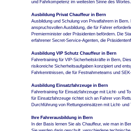
und Fahrkompetenz im weitesten Sinne des Wortes.
Ausbildung Privat Chauffeur in
Bern
Ausbildung und Schulung von Privatfahrern in
Bern
.
anspruchsvollen Ausbildung, die für Fahrer erforderl
Premierminister oder Präsidenten befördern. Die Sta
erfahrener Secret-Service-Agenten, die Präsidenten
Ausbildung VIP Schutz Chauffeur in
Bern
Fahrertraining für VIP-Sicherheitskräfte in
Bern
, Die
risikoreiche Sicherheitsaufgaben konzipiert und entsp
Fahrkenntnissen, die für Festnahmeteams und SEK-E
Ausbildung Einsatzfahrzeuge in
Bern
Fahrertraining für Einsatzfahrzeuge mit Licht- und T
für Einsatzfahrzeuge richtet sich an Fahrer von Ret
Durchführung von Rettungseinsätzen mit Licht- und T
Ihre Fahrerausbildung in
Bern
In der Basis lernen Sie als Chauffeur, wie man in Ber
Sie werden darin geschult, verschiedene technisc