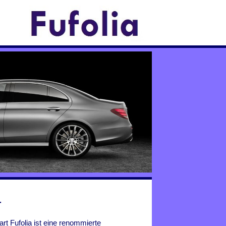
r
art Fufolia ist eine renommierte