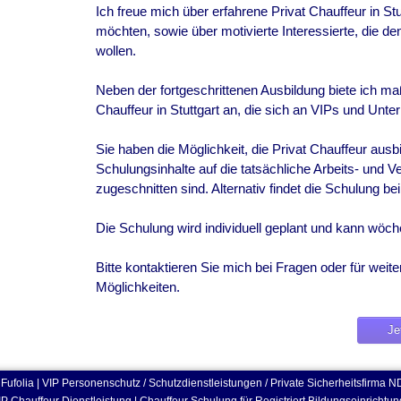
Ich freue mich über erfahrene Privat Chauffeur in Stut
möchten, sowie über motivierte Interessierte, die d
wollen.
Neben der fortgeschrittenen Ausbildung biete ich m
Chauffeur in Stuttgart an, die sich an VIPs und Unte
Sie haben die Möglichkeit, die Privat Chauffeur ausbi
Schulungsinhalte auf die tatsächliche Arbeits- und V
zugeschnitten sind. Alternativ findet die Schulung bei
Die Schulung wird individuell geplant und kann wöche
Bitte kontaktieren Sie mich bei Fragen oder für wei
Möglichkeiten.
Je
6
Fufolia | VIP Personenschutz / Schutzdienstleistungen / Private Sicherheitsfirma
N
IP Chauffeur Dienstleistung | Chauffeur Schulung für Registriert Bildungseinrichtun